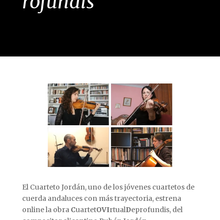
rofundis
El Cuarteto Jordán, uno de los jóvenes cuartetos de
cuerda andaluces con más trayectoria, estrena
online la obra
C
uartet
OVI
rtual
D
eprofundis, del