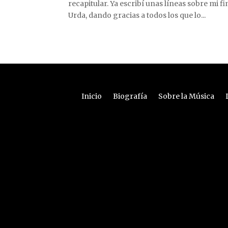
recapitular. Ya escribí unas líneas sobre mi f
Urda, dando gracias a todos los que lo...
Inicio
Biografía
Sobre la Música